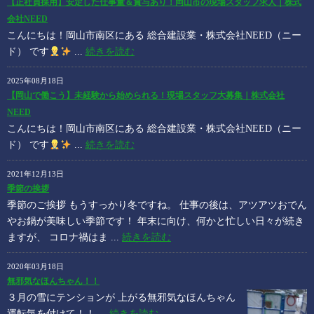
【正社員採用】安定した仕事量＆賞与あり！岡山市の現場スタッフ求人｜株式
会社NEED
こんにちは！岡山市南区にある 総合建設業・株式会社NEED（ニー
ド） です
...
続きを読む
2025年08月18日
【岡山で働こう】未経験から始められる！現場スタッフ大募集｜株式会社
NEED
こんにちは！岡山市南区にある 総合建設業・株式会社NEED（ニー
ド） です
...
続きを読む
2021年12月13日
季節の挨拶
季節のご挨拶 もうすっかり冬ですね。 仕事の後は、アツアツおでん
やお鍋が美味しい季節です！ 年末に向け、何かと忙しい日々が続き
ますが、 コロナ禍はま ...
続きを読む
2020年03月18日
無邪気なほんちゃん！！
３月の雪にテンションが 上がる無邪気なほんちゃん
運転気を付けて！！ ...
続きを読む